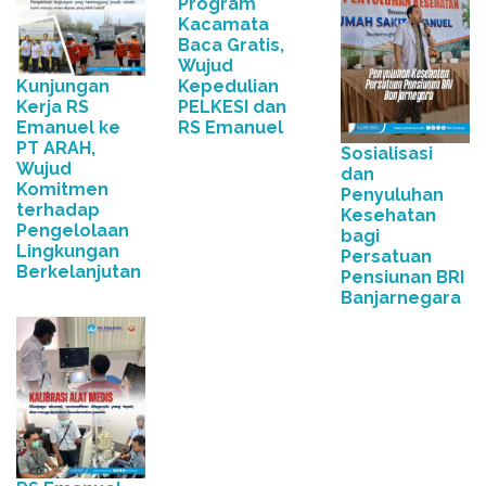
Program
Kacamata
Baca Gratis,
Wujud
Kunjungan
Kepedulian
Kerja RS
PELKESI dan
Emanuel ke
RS Emanuel
PT ARAH,
Sosialisasi
Wujud
dan
Komitmen
Penyuluhan
terhadap
Kesehatan
Pengelolaan
bagi
Lingkungan
Persatuan
Berkelanjutan
Pensiunan BRI
Banjarnegara