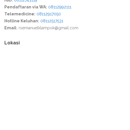
IGD:
08112743119
Pendaftaran via WA:
08112992111
Telemedicine:
08112917050
Hotline Keluhan:
08112517531
Email:
rsemanuelklampok@gmail.com
Lokasi
Media Partner :
Warga Lokal
,
Warga Blora
,
Warga Kediri
,
Warga Kuta
,
Warga Bogor
,
Tribun Tegal