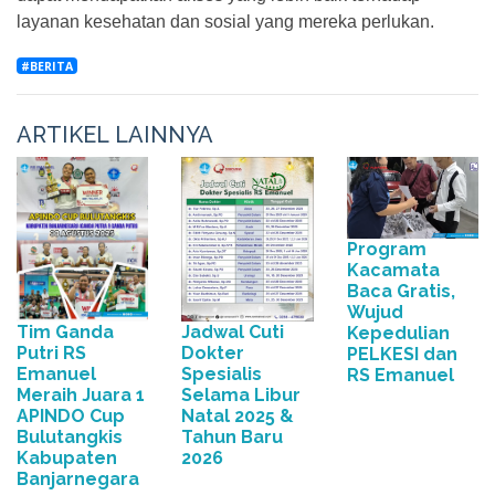
layanan kesehatan dan sosial yang mereka perlukan.
#BERITA
ARTIKEL LAINNYA
Program
Kacamata
Baca Gratis,
Wujud
Tim Ganda
Jadwal Cuti
Kepedulian
Putri RS
Dokter
PELKESI dan
Emanuel
Spesialis
RS Emanuel
Meraih Juara 1
Selama Libur
APINDO Cup
Natal 2025 &
Bulutangkis
Tahun Baru
Kabupaten
2026
Banjarnegara