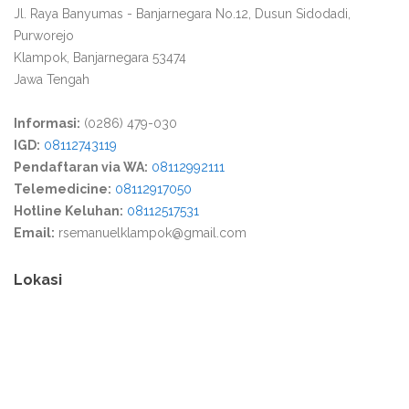
Jl. Raya Banyumas - Banjarnegara No.12, Dusun Sidodadi,
Purworejo
Klampok, Banjarnegara 53474
Jawa Tengah
Informasi:
(0286) 479-030
IGD:
08112743119
Pendaftaran via WA:
08112992111
Telemedicine:
08112917050
Hotline Keluhan:
08112517531
Email:
rsemanuelklampok@gmail.com
Lokasi
Media Partner :
Warga Lokal
,
Warga Blora
,
Warga Kediri
,
Warga Kuta
,
Warga Bogor
,
Tribun Tegal