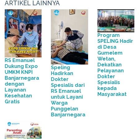
ARTIKEL LAINNYA
Program
SPELING Hadir
di Desa
Gumelem
Wetan,
RS Emanuel
Dekatkan
Dukung Expo
Speling
Pelayanan
UMKM KNPI
Hadirkan
Dokter
Banjarnegara
Dokter
Spesialis
dengan
Spesialis dari
kepada
Layanan
RS Emanuel
Masyarakat
Kesehatan
untuk Layani
Gratis
Warga
Punggelan
Banjarnegara