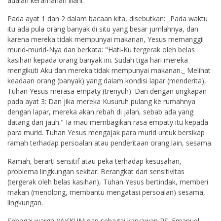
adalah keramahan illahi.
Pada ayat 1 dan 2 dalam bacaan kita, disebutkan: _Pada waktu
itu ada pula orang banyak di situ yang besar jumlahnya, dan
karena mereka tidak mempunyai makanan, Yesus memanggil
murid-murid-Nya dan berkata: "Hati-Ku tergerak oleh belas
kasihan kepada orang banyak ini. Sudah tiga hari mereka
mengikuti Aku dan mereka tidak mempunyai makanan._ Melihat
keadaan orang (banyak) yang dalam kondisi lapar (menderita),
Tuhan Yesus merasa empaty (trenyuh). Dan dengan ungkapan
pada ayat 3: Dan jika mereka Kusuruh pulang ke rumahnya
dengan lapar, mereka akan rebah di jalan, sebab ada yang
datang dari jauh." Ia mau membagikan rasa empaty itu kepada
para murid. Tuhan Yesus mengajak para murid untuk bersikap
ramah terhadap persoalan atau penderitaan orang lain, sesama.
Ramah, berarti sensitif atau peka terhadap kesusahan,
problema lingkungan sekitar. Berangkat dari sensitivitas
(tergerak oleh belas kasihan), Tuhan Yesus bertindak, memberi
makan (menolong, membantu mengatasi persoalan) sesama,
lingkungan.
Sebagai warga YAKKUM dan sebagai karyawan RS. Emanuel,