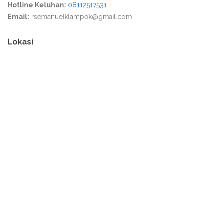
Hotline Keluhan:
08112517531
Email:
rsemanuelklampok@gmail.com
Lokasi
Media Partner :
Warga Lokal
,
Warga Blora
,
Warga Kediri
,
Warga Kuta
,
Warga Bogor
,
Tribun Tegal