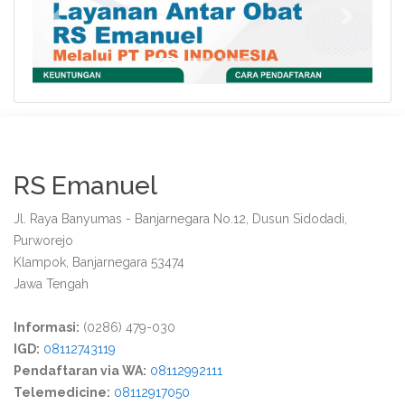
Previous
Next
RS Emanuel
Jl. Raya Banyumas - Banjarnegara No.12, Dusun Sidodadi,
Purworejo
Klampok, Banjarnegara 53474
Jawa Tengah
Informasi:
(0286) 479-030
IGD:
08112743119
Pendaftaran via WA:
08112992111
Telemedicine:
08112917050