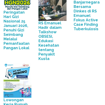
Banjarnegara
Bersama
Dinkes di RS
Peringatan
Emanuel
Hari Gizi
Fokus Active
Nasional 25
RS Emanuel
Case Finding
Januari 2026,
Hadir dalam
Tuberkulosis
Penuhi Gizi
Talkshow
Seimbang
OBSESI,
Melalui
Edukasi
Pemanfaatan
Kesehatan
Pangan Lokal
tentang
Penyakit
Kusta
Lowongan
Kerja Rumah