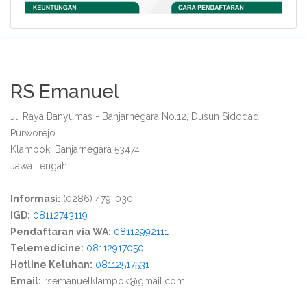
RS Emanuel
Jl. Raya Banyumas - Banjarnegara No.12, Dusun Sidodadi,
Purworejo
Klampok, Banjarnegara 53474
Jawa Tengah
Informasi:
(0286) 479-030
IGD:
08112743119
Pendaftaran via WA:
08112992111
Telemedicine:
08112917050
Hotline Keluhan:
08112517531
Email:
rsemanuelklampok@gmail.com