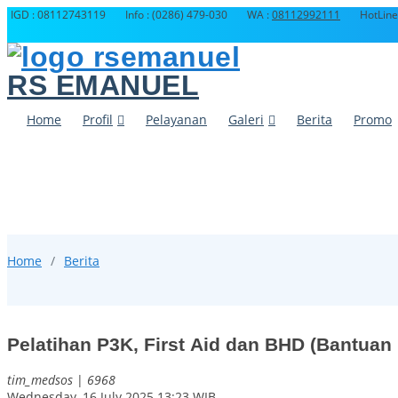
IGD : 08112743119
Info : (0286) 479-030
WA :
08112992111
HotLine
RS EMANUEL
Home
Profil
Pelayanan
Galeri
Berita
Promo
Home
Berita
Pelatihan P3K, First Aid dan BHD (Bantuan
tim_medsos
|
6968
Wednesday, 16 July 2025 13:23 WIB