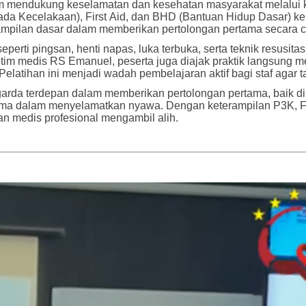
mendukung keselamatan dan kesehatan masyarakat melalui kegi
a Kecelakaan), First Aid, dan BHD (Bantuan Hidup Dasar) ke
pilan dasar dalam memberikan pertolongan pertama secara cepa
perti pingsan, henti napas, luka terbuka, serta teknik resusit
 tim medis RS Emanuel, peserta juga diajak praktik langsung m
Pelatihan ini menjadi wadah pembelajaran aktif bagi staf agar
i garda terdepan dalam memberikan pertolongan pertama, baik 
a dalam menyelamatkan nyawa. Dengan keterampilan P3K, First
n medis profesional mengambil alih.