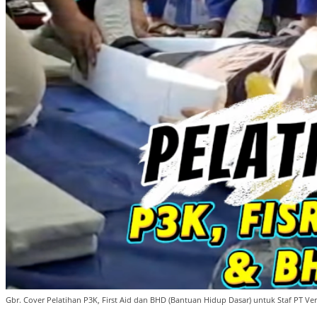
Gbr. Cover Pelatihan P3K, First Aid dan BHD (Bantuan Hidup Dasar) untuk Staf PT Ve