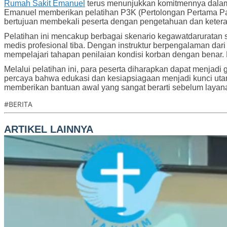
Rumah Sakit Emanuel
terus menunjukkan komitmennya dalam 
Emanuel memberikan pelatihan P3K (Pertolongan Pertama Pad
bertujuan membekali peserta dengan pengetahuan dan keteram
Pelatihan ini mencakup berbagai skenario kegawatdaruratan se
medis profesional tiba. Dengan instruktur berpengalaman dari
mempelajari tahapan penilaian kondisi korban dengan benar. 
Melalui pelatihan ini, para peserta diharapkan dapat menjad
percaya bahwa edukasi dan kesiapsiagaan menjadi kunci utam
memberikan bantuan awal yang sangat berarti sebelum layana
#BERITA
ARTIKEL LAINNYA